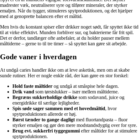
madrester væk, neutraliserer syre og tilfører mineraler, der styrker
emaljen. Når du tygger, stimuleres spytproduktionen, og det hjælper
med at genoprette balancen efter et måltid.
Men hvis du konstant spiser eller drikker noget sødt, får spyttet ikke tid
til at virke effektivt. Munden forbliver sur, og bakterierne får frit spil.
Det er derfor, tandlæger ofte anbefaler, at du holder pauser mellem
måltiderne – gerne to til tre timer – så spyttet kan gøre sit arbejde.
Gode vaner i hverdagen
At undgå caries handler ikke om at leve asketisk, men om at skabe
sunde rutiner. Her er nogle enkle råd, der kan gøre en stor forskel:
Hold faste måltider
og undgå at småspise hele dagen.
Drik vand
som tørstslukker – især mellem måltiderne.
Begræns sukkerholdige drikke
som sodavand, juice og
energidrikke til særlige lejligheder.
Spis søde sager sammen med et hovedmåltid
, hvor
spytproduktionen allerede er høj.
Børst tænder to gange dagligt
med fluortandpasta – fluor
styrker emaljen og gør den mere modstandsdygtig over for syre.
Brug evt. sukkerfri tyggegummi
efter måltider for at stimulere
spytproduktionen.