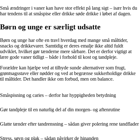
Små ændringer i vaner kan have stor effekt på lang sigt – især hvis du
har tendens til at småspise eller drikke søde drikke i løbet af dagen.
Børn og unge er særligt udsatte
Børn og unge har ofte en travl hverdag med mange små måltider,
snacks og drikkevarer. Samtidig er deres emalje ikke altid fuldt
udviklet, hvilket gør tænderne mere sårbare. Det er derfor vigtigt at
lære gode vaner tidligt – både i forhold til kost og tandpleje.
Forældre kan hjælpe ved at tilbyde sunde alternativer som frugt,
grøntsagsstave eller nødder og ved at begrænse sukkerholdige drikke
til måltider. Det handler ikke om forbud, men om balance.
Småspisning og caries – derfor har hyppigheden betydning
Gør tandpleje til en naturlig del af din morgen- og aftenrutine
Glatte tænder efter tandrensning – sådan giver polering rene tandflader
Stress, søvn og plak – sådan påvirker de hinanden