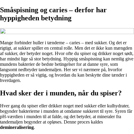
Småspisning og caries – derfor har
hyppigheden betydning
Mange forbinder huller i tænderne – caries – med sukker. Og det er
rigtigt, at sukker spiller en central rolle. Men det er ikke kun mængden
af sukker, der betyder noget. Hvor ofte du spiser og drikker noget sødt,
har mindst lige så stor betydning. Hyppig småspisning kan nemlig give
mundens bakterier de bedste betingelser for at danne syre, som
langsomt nedbryder tandemaljen. Her ser vi nærmere på, hvorfor
hyppigheden er så vigtig, og hvordan du kan beskytte dine tænder i
hverdagen.
Hvad sker der i munden, når du spiser?
Hver gang du spiser eller drikker noget med sukker eller kulhydrater,
begynder bakterierne i munden at omdanne sukkeret til syre. Syren får
pH-værdien i munden til at falde, og det betyder, at mineraler fra
tandemaljen begynder at opløses. Denne proces kaldes
demineralisering
.