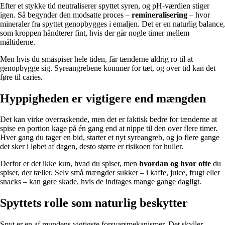
Efter et stykke tid neutraliserer spyttet syren, og pH-værdien stiger
igen. Så begynder den modsatte proces –
remineralisering
– hvor
mineraler fra spyttet genopbygges i emaljen. Det er en naturlig balance,
som kroppen håndterer fint, hvis der går nogle timer mellem
måltiderne.
Men hvis du småspiser hele tiden, får tænderne aldrig ro til at
genopbygge sig. Syreangrebene kommer for tæt, og over tid kan det
føre til caries.
Hyppigheden er vigtigere end mængden
Det kan virke overraskende, men det er faktisk bedre for tænderne at
spise en portion kage på én gang end at nippe til den over flere timer.
Hver gang du tager en bid, starter et nyt syreangreb, og jo flere gange
det sker i løbet af dagen, desto større er risikoen for huller.
Derfor er det ikke kun, hvad du spiser, men
hvordan og hvor ofte
du
spiser, der tæller. Selv små mængder sukker – i kaffe, juice, frugt eller
snacks – kan gøre skade, hvis de indtages mange gange dagligt.
Spyttets rolle som naturlig beskytter
Spyt er en af mundens vigtigste forsvarsmekanismer. Det skyller