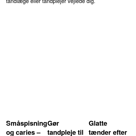
tandlæge eller tandplejer vejlede dig.
Småspisning
Gør
Glatte
og caries –
tandpleje til
tænder efter