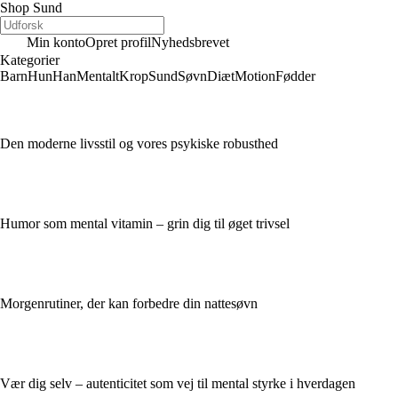
Shop Sund
Min konto
Opret profil
Nyhedsbrevet
Kategorier
Barn
Hun
Han
Mentalt
Krop
Sund
Søvn
Diæt
Motion
Fødder
Den moderne livsstil og vores psykiske robusthed
Humor som mental vitamin – grin dig til øget trivsel
Morgenrutiner, der kan forbedre din nattesøvn
Vær dig selv – autenticitet som vej til mental styrke i hverdagen