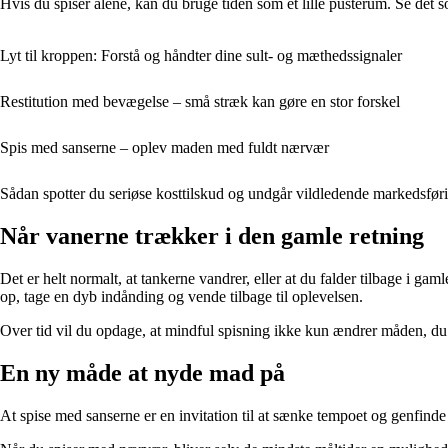
Hvis du spiser alene, kan du bruge tiden som et lille pusterum. Se det s
Lyt til kroppen: Forstå og håndter dine sult- og mæthedssignaler
Restitution med bevægelse – små stræk kan gøre en stor forskel
Spis med sanserne – oplev maden med fuldt nærvær
Sådan spotter du seriøse kosttilskud og undgår vildledende markedsfør
Når vanerne trækker i den gamle retning
Det er helt normalt, at tankerne vandrer, eller at du falder tilbage i ga
op, tage en dyb indånding og vende tilbage til oplevelsen.
Over tid vil du opdage, at mindful spisning ikke kun ændrer måden, du 
En ny måde at nyde mad på
At spise med sanserne er en invitation til at sænke tempoet og genfind