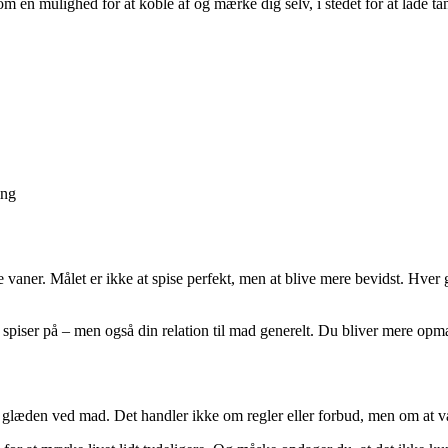
om en mulighed for at koble af og mærke dig selv, i stedet for at lade ta
ing
mle vaner. Målet er ikke at spise perfekt, men at blive mere bevidst. Hver
spiser på – men også din relation til mad generelt. Du bliver mere opmæ
e glæden ved mad. Det handler ikke om regler eller forbud, men om at v