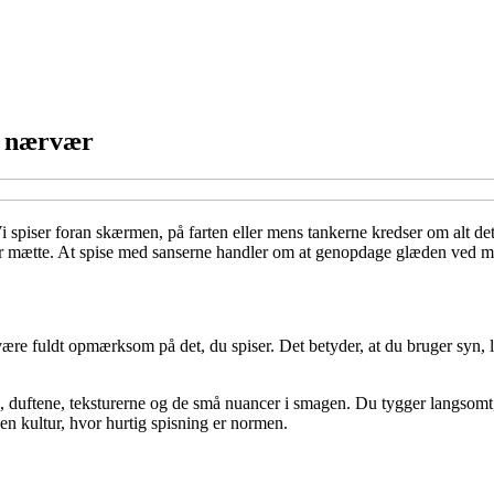
t nærvær
Vi spiser foran skærmen, på farten eller mens tankerne kredser om alt det,
 er mætte. At spise med sanserne handler om at genopdage glæden ved ma
e fuldt opmærksom på det, du spiser. Det betyder, at du bruger syn, lugt
n, duftene, teksturerne og de små nuancer i smagen. Du tygger langsom
en kultur, hvor hurtig spisning er normen.