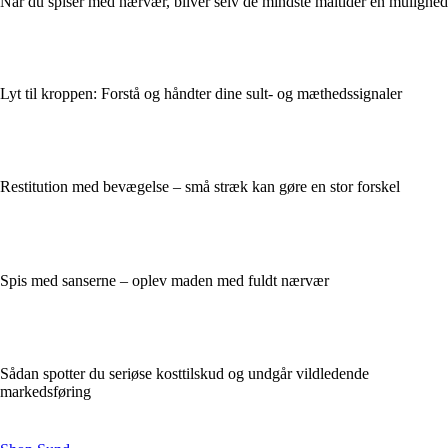
Når du spiser med nærvær, bliver selv de mindste måltider en mulighed
Lyt til kroppen: Forstå og håndter dine sult- og mæthedssignaler
Restitution med bevægelse – små stræk kan gøre en stor forskel
Spis med sanserne – oplev maden med fuldt nærvær
Sådan spotter du seriøse kosttilskud og undgår vildledende
markedsføring