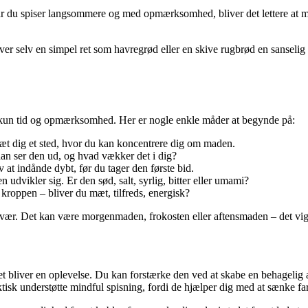
. Når du spiser langsommere og med opmærksomhed, bliver det lettere at
r selv en simpel ret som havregrød eller en skive rugbrød en sanselig o
 – kun tid og opmærksomhed. Her er nogle enkle måder at begynde på:
sæt dig et sted, hvor du kan koncentrere dig om maden.
an ser den ud, og hvad vækker det i dig?
 at indånde dybt, før du tager den første bid.
dvikler sig. Er den sød, salt, syrlig, bitter eller umami?
oppen – bliver du mæt, tilfreds, energisk?
vær. Det kan være morgenmaden, frokosten eller aftensmaden – det vigtig
t bliver en oplevelse. Du kan forstærke den ved at skabe en behagelig a
ktisk understøtte mindful spisning, fordi de hjælper dig med at sænke fa