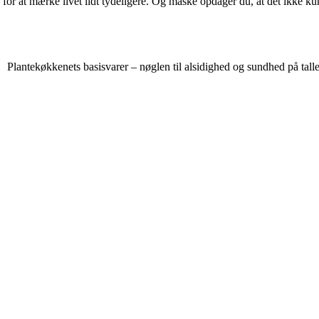
 for at mærke livet lidt tydeligere. Og måske opdager du, at det ikke 
Plantekøkkenets basisvarer – nøglen til alsidighed og sundhed på tall