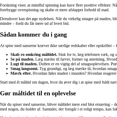
Forskning viser, at mindful spisning kan have flere positive effekter
forebygge overspisning og skabe et mere afslappet forhold til mad.
Derudover kan det øge nydelsen. Når du virkelig smager på maden, blive
mindre – fordi du får mere ud af hvert bid.
Sådan kommer du i gang
At spise med sanserne kræver ikke særlige redskaber eller opskrifter
Skab ro omkring måltidet.
Sluk for tv, læg telefonen væk, og 
Se på maden.
Læg mærke til farver, former og anretning. Hvord
Lugt til maden.
Duften er en vigtig del af smagsoplevelsen. Prøv
Smag langsomt.
Tyg grundigt, og læg mærke til, hvordan smagen u
Mærk efter.
Hvordan føles maden i munden? Hvordan reagerer kr
Start med ét måltid om dagen, hvor du øver dig i at spise med fuldt nær
Gør måltidet til en oplevelse
Når du spiser med sanserne, bliver måltidet mere end blot ernæring – de
med nogen, du holder af. Samtaler, der foregår i et roligt tempo, kan fa