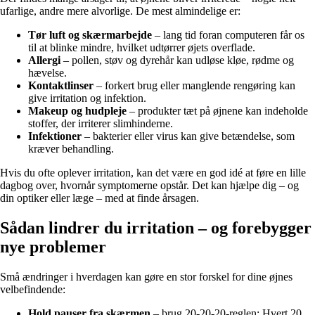
ufarlige, andre mere alvorlige. De mest almindelige er:
Tør luft og skærmarbejde
– lang tid foran computeren får os
til at blinke mindre, hvilket udtørrer øjets overflade.
Allergi
– pollen, støv og dyrehår kan udløse kløe, rødme og
hævelse.
Kontaktlinser
– forkert brug eller manglende rengøring kan
give irritation og infektion.
Makeup og hudpleje
– produkter tæt på øjnene kan indeholde
stoffer, der irriterer slimhinderne.
Infektioner
– bakterier eller virus kan give betændelse, som
kræver behandling.
Hvis du ofte oplever irritation, kan det være en god idé at føre en lille
dagbog over, hvornår symptomerne opstår. Det kan hjælpe dig – og
din optiker eller læge – med at finde årsagen.
Sådan lindrer du irritation – og forebygger
nye problemer
Små ændringer i hverdagen kan gøre en stor forskel for dine øjnes
velbefindende:
Hold pauser fra skærmen
– brug 20-20-20-reglen: Hvert 20.