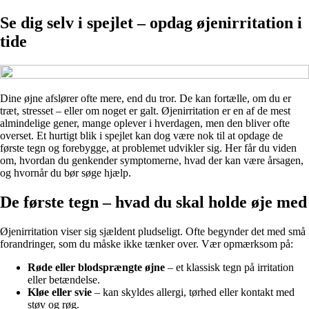
Se dig selv i spejlet – opdag øjenirritation i
tide
Dine øjne afslører ofte mere, end du tror. De kan fortælle, om du er
træt, stresset – eller om noget er galt. Øjenirritation er en af de mest
almindelige gener, mange oplever i hverdagen, men den bliver ofte
overset. Et hurtigt blik i spejlet kan dog være nok til at opdage de
første tegn og forebygge, at problemet udvikler sig. Her får du viden
om, hvordan du genkender symptomerne, hvad der kan være årsagen,
og hvornår du bør søge hjælp.
De første tegn – hvad du skal holde øje med
Øjenirritation viser sig sjældent pludseligt. Ofte begynder det med små
forandringer, som du måske ikke tænker over. Vær opmærksom på:
Røde eller blodsprængte øjne
– et klassisk tegn på irritation
eller betændelse.
Kløe eller svie
– kan skyldes allergi, tørhed eller kontakt med
støv og røg.