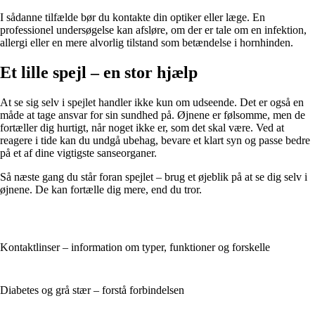
I sådanne tilfælde bør du kontakte din optiker eller læge. En
professionel undersøgelse kan afsløre, om der er tale om en infektion,
allergi eller en mere alvorlig tilstand som betændelse i hornhinden.
Et lille spejl – en stor hjælp
At se sig selv i spejlet handler ikke kun om udseende. Det er også en
måde at tage ansvar for sin sundhed på. Øjnene er følsomme, men de
fortæller dig hurtigt, når noget ikke er, som det skal være. Ved at
reagere i tide kan du undgå ubehag, bevare et klart syn og passe bedre
på et af dine vigtigste sanseorganer.
Så næste gang du står foran spejlet – brug et øjeblik på at se dig selv i
øjnene. De kan fortælle dig mere, end du tror.
Kontaktlinser – information om typer, funktioner og forskelle
Diabetes og grå stær – forstå forbindelsen