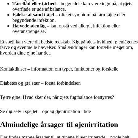
Tåreflåd eller tørhed
– begge dele kan være tegn på, at øjets
overflade er ude af balance.
Følelse af sand i øjet
– ofte et symptom på tørre øjne eller
begyndende infektion.
Hævede øjenlåg
– kan opstå ved allergi, infektion eller
overanstrengelse.
Et spejl kan være dit bedste redskab. Kig på øjets hvidhed, øjenlågenes
farve og eventuelle hævelser. Små ændringer kan fortælle meget om,
hvordan dine øjne har det.
Kontaktlinser – information om typer, funktioner og forskelle
Diabetes og grå stær – forstå forbindelsen
Tørre øjne: Hvad sker der, når øjets fugtbalance forstyrres?
Se dig selv i spejlet – opdag øjenirritation i tide
Almindelige årsager til øjenirritation
Der findes mange årsager til, at øjnene bliver irriterede – nogle helt