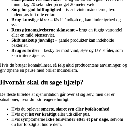
minut, kig 20 sekunder på noget 20 meter væk.
Sørg for god luftfugtighed
– især i vintermånederne, hvor
indendørs luft ofte er tør.
Brug kunstige tårer
– fås i håndkøb og kan lindre tørhed og
svie.
Rens øjenomgivelserne skånsomt
– brug en fugtig vatrondel
eller en mild øjenserviet.
Skift makeup jævnligt
– gamle produkter kan indeholde
bakterier.
Brug solbriller
– beskytter mod vind, støv og UV-stråler, som
kan irritere øjnene.
Hvis du bruger kontaktlinser, så følg altid producentens anvisninger, og
giv øjnene en pause med briller indimellem.
Hvornår skal du søge hjælp?
De fleste tilfælde af øjenirritation går over af sig selv, men der er
situationer, hvor du bør reagere hurtigt:
Hvis du oplever
smerte, sløret syn eller lysfølsomhed
.
Hvis øjet
hæver kraftigt
eller udskiller pus.
Hvis symptomerne
ikke forsvinder efter et par dage
, selvom
du har forsøgt at lindre dem.