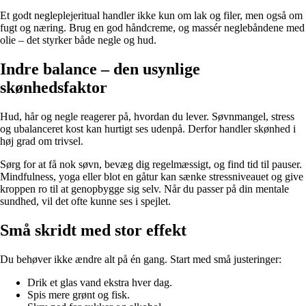
Et godt negleplejeritual handler ikke kun om lak og filer, men også om
fugt og næring. Brug en god håndcreme, og massér neglebåndene med
olie – det styrker både negle og hud.
Indre balance – den usynlige
skønhedsfaktor
Hud, hår og negle reagerer på, hvordan du lever. Søvnmangel, stress
og ubalanceret kost kan hurtigt ses udenpå. Derfor handler skønhed i
høj grad om trivsel.
Sørg for at få nok søvn, bevæg dig regelmæssigt, og find tid til pauser.
Mindfulness, yoga eller blot en gåtur kan sænke stressniveauet og give
kroppen ro til at genopbygge sig selv. Når du passer på din mentale
sundhed, vil det ofte kunne ses i spejlet.
Små skridt med stor effekt
Du behøver ikke ændre alt på én gang. Start med små justeringer:
Drik et glas vand ekstra hver dag.
Spis mere grønt og fisk.