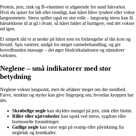
Protein, jern, zink og B-vitaminer er afgørende for sund hårvækst.
Hvis du spiser for lidt eller ensidigt, kan håret blive tyndere eller vokse
langsommere. Stress spiller også en stor rolle – langvarig stress kan få
hårsækkene til at gå i dvale, så håret falder af hurtigere, end det vokser
ud igen.
Et simpelt råd er at tænke på håret som en forlængelse af din kost og
livsstil. Spis varieret, undgå for meget varmebehandling, og giv
hovedbunden massage – det øger blodcirkulationen og stimulerer
væksten.
Neglene – små indikatorer med stor
betydning
Neglene vokser langsomt, men de afslører meget om din sundhed.
Farve, struktur og styrke kan give fingerpeg om, hvordan kroppen har
det.
Skrøbelige negle
kan skyldes mangel på jern, zink eller biotin.
Riller eller ujævnheder
kan opstå ved stress, sygdom eller
hormonelle forandringer.
Gullige negle
kan være tegn på svamp eller påvirkning fra
neglelak og kemikalier.