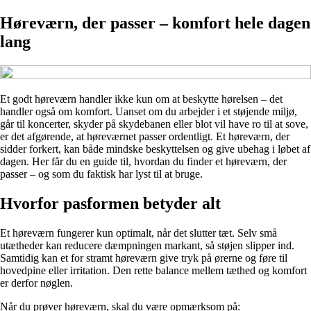
Høreværn, der passer – komfort hele dagen
lang
Et godt høreværn handler ikke kun om at beskytte hørelsen – det
handler også om komfort. Uanset om du arbejder i et støjende miljø,
går til koncerter, skyder på skydebanen eller blot vil have ro til at sove,
er det afgørende, at høreværnet passer ordentligt. Et høreværn, der
sidder forkert, kan både mindske beskyttelsen og give ubehag i løbet af
dagen. Her får du en guide til, hvordan du finder et høreværn, der
passer – og som du faktisk har lyst til at bruge.
Hvorfor pasformen betyder alt
Et høreværn fungerer kun optimalt, når det slutter tæt. Selv små
utætheder kan reducere dæmpningen markant, så støjen slipper ind.
Samtidig kan et for stramt høreværn give tryk på ørerne og føre til
hovedpine eller irritation. Den rette balance mellem tæthed og komfort
er derfor nøglen.
Når du prøver høreværn, skal du være opmærksom på: