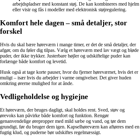
arbejdspladser med konstant støj. De kan kombineres med hjelm
eller visir og fås i modeller med elektronisk støjregulering.
Komfort hele dagen – små detaljer, stor
forskel
Hvis du skal bære høreværn i mange timer, er det de små detaljer, der
afgør, om du føler dig tilpas. Vælg et høreværn med lav vægt og bløde
puder, der ikke trykker. Justerbare bøjler og udskiftelige puder kan
forlænge både komfort og levetid.
Husk også at tage korte pauser, hvor du fjerner høreværnet, hvis det er
muligt – især hvis du arbejder i varme omgivelser. Det giver huden
omkring ørerne mulighed for at ånde.
Vedligeholdelse og hygiejne
Et høreværn, der bruges dagligt, skal holdes rent. Sved, støv og
ørevoks kan påvirke både komfort og funktion. Rengør
genanvendelige ørepropper med mild sæbe og vand, og tør dem
grundigt, før du bruger dem igen. Kapselhøreværn kan aftørres med en
fugtig klud, og puderne bør udskiftes regelmæssigt.