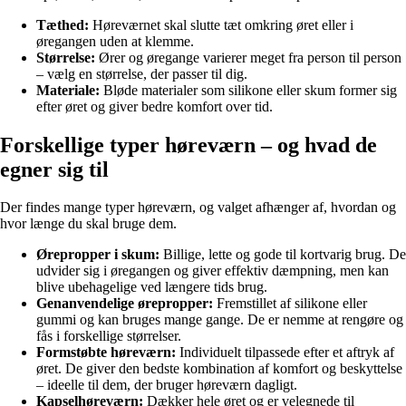
Tæthed:
Høreværnet skal slutte tæt omkring øret eller i
øregangen uden at klemme.
Størrelse:
Ører og øregange varierer meget fra person til person
– vælg en størrelse, der passer til dig.
Materiale:
Bløde materialer som silikone eller skum former sig
efter øret og giver bedre komfort over tid.
Forskellige typer høreværn – og hvad de
egner sig til
Der findes mange typer høreværn, og valget afhænger af, hvordan og
hvor længe du skal bruge dem.
Ørepropper i skum:
Billige, lette og gode til kortvarig brug. De
udvider sig i øregangen og giver effektiv dæmpning, men kan
blive ubehagelige ved længere tids brug.
Genanvendelige ørepropper:
Fremstillet af silikone eller
gummi og kan bruges mange gange. De er nemme at rengøre og
fås i forskellige størrelser.
Formstøbte høreværn:
Individuelt tilpassede efter et aftryk af
øret. De giver den bedste kombination af komfort og beskyttelse
– ideelle til dem, der bruger høreværn dagligt.
Kapselhøreværn:
Dækker hele øret og er velegnede til