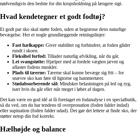
nødvendigvis den bedste for din kropsholdning på længere sigt.
Hvad kendetegner et godt fodtøj?
Et godt par sko skal støtte foden, uden at begrænse dens naturlige
bevægelse. Her er nogle grundlæggende retningslinjer:
Fast hælkappe:
Giver stabilitet og forhindrer, at foden glider
rundt i skoen.
Fleksibel forfod:
Tillader naturlig afvikling, når du går.
Let svangstøtte:
Hjælper med at fordele vægten jævnt og
aflaster fodens muskler.
Plads til tæerne:
Tæerne skal kunne bevæge sig frit – for
snævre sko kan føre til ligtorne og hammertæer.
Stødabsorberende sål:
Mindsker belastningen på led og ryg,
især hvis du går eller står meget i løbet af dagen.
Det kan være en god idé at få foretaget en fodanalyse i en specialbutik,
så du ved, om du har tendens til overpronation (foden falder indad)
eller supination (foden falder udad). Det gør det lettere at finde sko, der
støtter netop din fod korrekt.
Hælhøjde og balance