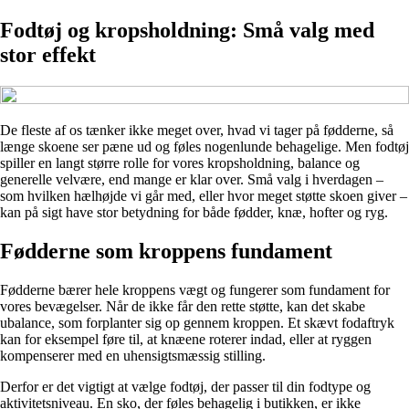
Fodtøj og kropsholdning: Små valg med
stor effekt
De fleste af os tænker ikke meget over, hvad vi tager på fødderne, så
længe skoene ser pæne ud og føles nogenlunde behagelige. Men fodtøj
spiller en langt større rolle for vores kropsholdning, balance og
generelle velvære, end mange er klar over. Små valg i hverdagen –
som hvilken hælhøjde vi går med, eller hvor meget støtte skoen giver –
kan på sigt have stor betydning for både fødder, knæ, hofter og ryg.
Fødderne som kroppens fundament
Fødderne bærer hele kroppens vægt og fungerer som fundament for
vores bevægelser. Når de ikke får den rette støtte, kan det skabe
ubalance, som forplanter sig op gennem kroppen. Et skævt fodaftryk
kan for eksempel føre til, at knæene roterer indad, eller at ryggen
kompenserer med en uhensigtsmæssig stilling.
Derfor er det vigtigt at vælge fodtøj, der passer til din fodtype og
aktivitetsniveau. En sko, der føles behagelig i butikken, er ikke