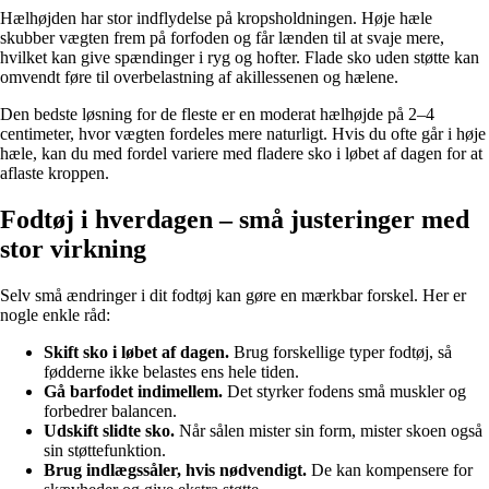
Hælhøjden har stor indflydelse på kropsholdningen. Høje hæle
skubber vægten frem på forfoden og får lænden til at svaje mere,
hvilket kan give spændinger i ryg og hofter. Flade sko uden støtte kan
omvendt føre til overbelastning af akillessenen og hælene.
Den bedste løsning for de fleste er en moderat hælhøjde på 2–4
centimeter, hvor vægten fordeles mere naturligt. Hvis du ofte går i høje
hæle, kan du med fordel variere med fladere sko i løbet af dagen for at
aflaste kroppen.
Fodtøj i hverdagen – små justeringer med
stor virkning
Selv små ændringer i dit fodtøj kan gøre en mærkbar forskel. Her er
nogle enkle råd:
Skift sko i løbet af dagen.
Brug forskellige typer fodtøj, så
fødderne ikke belastes ens hele tiden.
Gå barfodet indimellem.
Det styrker fodens små muskler og
forbedrer balancen.
Udskift slidte sko.
Når sålen mister sin form, mister skoen også
sin støttefunktion.
Brug indlægssåler, hvis nødvendigt.
De kan kompensere for