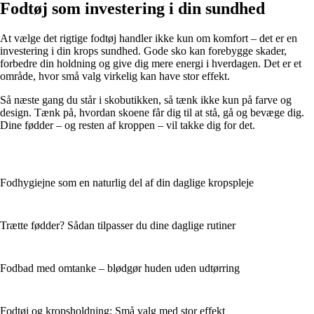
Fodtøj som investering i din sundhed
At vælge det rigtige fodtøj handler ikke kun om komfort – det er en
investering i din krops sundhed. Gode sko kan forebygge skader,
forbedre din holdning og give dig mere energi i hverdagen. Det er et
område, hvor små valg virkelig kan have stor effekt.
Så næste gang du står i skobutikken, så tænk ikke kun på farve og
design. Tænk på, hvordan skoene får dig til at stå, gå og bevæge dig.
Dine fødder – og resten af kroppen – vil takke dig for det.
Fodhygiejne som en naturlig del af din daglige kropspleje
Trætte fødder? Sådan tilpasser du dine daglige rutiner
Fodbad med omtanke – blødgør huden uden udtørring
Fodtøj og kropsholdning: Små valg med stor effekt